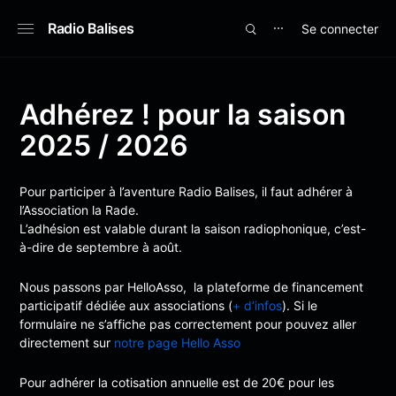
Radio Balises
Se connecter
⋯
Adhérez ! pour la saison
2025 / 2026
L’association
Une histoire radiophonique
Pour participer à l’aventure Radio Balises, il faut adhérer à
l’Association la Rade.
L’équipage
L’adhésion est valable durant la saison radiophonique, c’est-
à-dire de septembre à août.
Adhérez ! pour la saison 2025 / 2026
Nous passons par HelloAsso, la plateforme de financement
Le média
participatif dédiée aux associations (
+ d’infos
). Si le
formulaire ne s’affiche pas correctement pour pouvez aller
Infos
directement sur
notre page Hello Asso
Pour adhérer la cotisation annuelle est de 20€ pour les