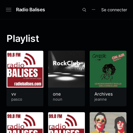
Radio Balises
Se connecter
⋯
Playlist
vv
one
Archives
pasco
noun
jeanne