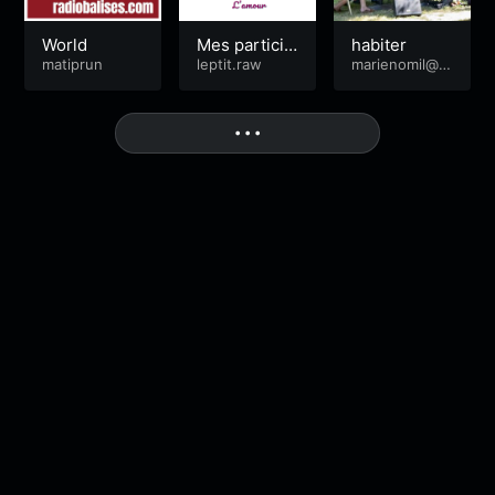
World
Mes particip
habiter
matiprun
ations
leptit.raw
marienomil@y
ahoo.fr
More
• • •