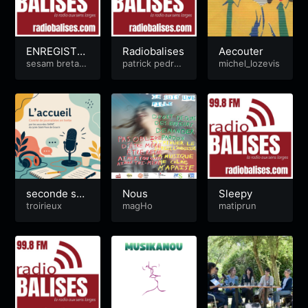
ENREGISTR
Radiobalises
Aecouter
EMENT PAE
sesam bretag
patrick pedron
michel_lozevis
ne
o
J LRT
seconde sap
Nous
Sleepy
at 25 et 26
troirieux
magHo
matiprun