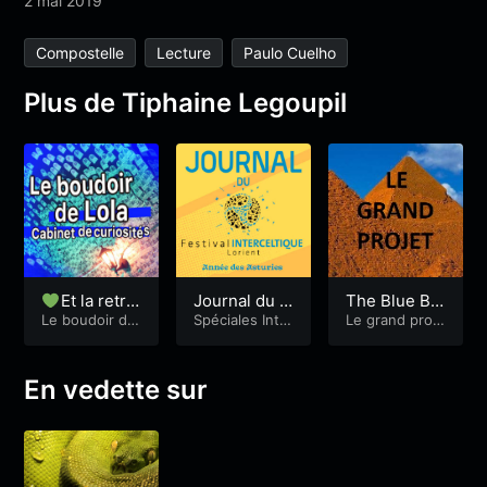
2 mai 2019
Compostelle
Lecture
Paulo Cuelho
Plus de Tiphaine Legoupil
Et la retrai
Journal du F
The Blue Bu
te, tu y as pe
Le boudoir de
IL #7 – 2022
Spéciales Inte
tter Pot & Ta
Le grand proje
Lola
rceltique
t
nsé ? -Lola8
nguy Février
5
- partie 1
En vedette sur