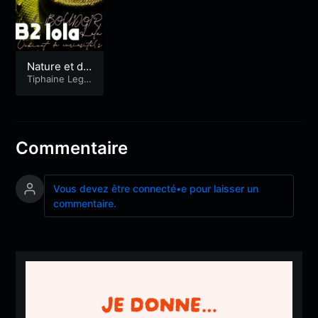
Nature et dé
couvertes
Tiphaine Lego
upil
Commentaire
Vous devez être connecté•e pour laisser un
commentaire.