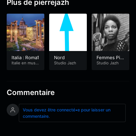
Plus de pierrejazh
Italia : Roma1
Nord
Femmes Pia
Italie en musiq
Studio Jazh
nistes
Studio Jazh
ue
Commentaire
Vous devez être connecté•e pour laisser un
commentaire.