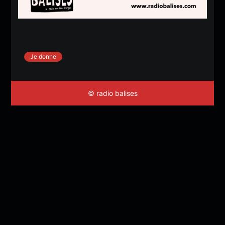
Je donne
© radio balises