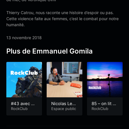
Thierry Catrou, nous raconte une histoire d’espoir ou pas.
Cette violence faite aux femmes, c’est le combat pour notre
humanité.
13 novembre 2018
Plus de Emmanuel Gomila
#43 avec An
Nicolas Lege
85 – on lit de
aëlle Le Blév
RockClub
ndre : Silenc
Espace public
s livres, on é
RockClub
ec – Médaill
e dans les c
coute de la
ée d’or 2017
hamps
musique à la
Handisurf
toussaint