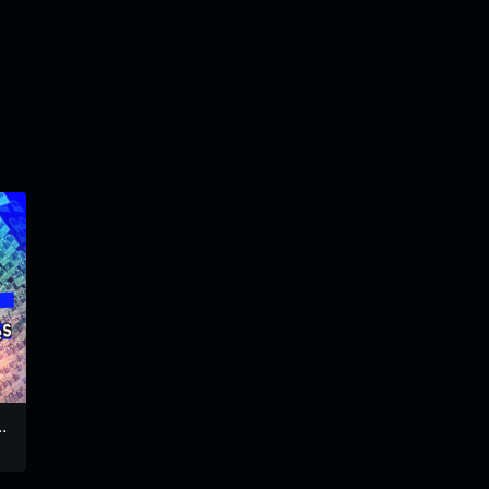
–
Le jardin de Pascal #2
Journal du FIL #2 -202
: le jardin – Lola 105
Le boudoir de Lola
2
Spéciales Interceltique