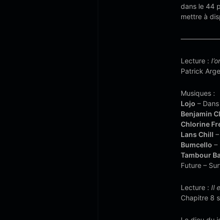
dans le 44 p
mettre à dis
—————
Lecture :
I’
Patrick Arge
Musiques :
Lojo
– Dans 
Benjamin C
Chlorine Fr
Lans Chill
–
Bumcello
– 
Tambour Ba
Future – Su
Lecture :
Il
Chapitre 8 s
Le dieu du j