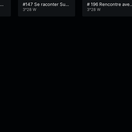
#147 Se raconter Surv
# 196 Rencontre avec
ille- épisode 3
3°28 W
Anne Zeum
3°28 W