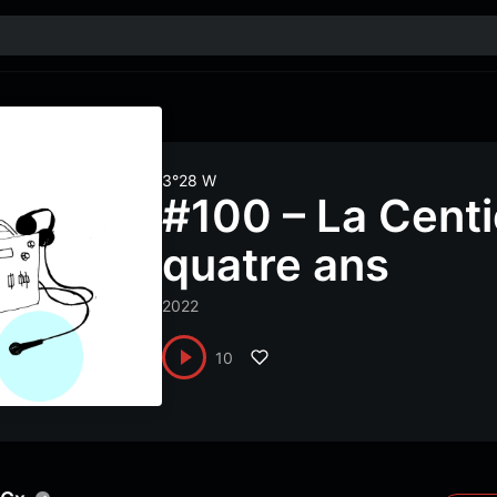
3°28 W
#100 – La Centi
quatre ans
2022
10