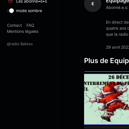
Equipag
Les abonné•e•s
E
Abonné.e.s:
mode sombre
En direct de
Contact
FAQ
quatre ans d
Mentions légales
que la radio
@radio Balises
29 avril 202
Plus de Equi