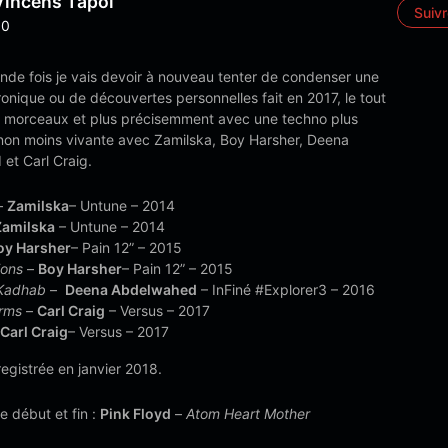
Vincens Tapol
Suiv
0
nde fois je vais devoir à nouveau tenter de condenser une
onique ou de découvertes personnelles fait en 2017, le tout
 morceaux et plus précisemment avec une techno plus
 non moins vivante avec Zamilska, Boy Harsher, Deena
et Carl Craig.
–
Zamilska
– Untune – 2014
Zamilska
– Untune – 2014
oy Harsher
– Pain 12” – 2015
ions
–
Boy Harsher
– Pain 12” – 2015
Kadhab
–
Deena Abdelwahed
– InFiné #Explorer3 – 2016
rms
–
Carl Craig
– Versus – 2017
Carl Craig
– Versus – 2017
egistrée en janvier 2018.
 début et fin :
Pink Floyd
–
Atom Heart Mother