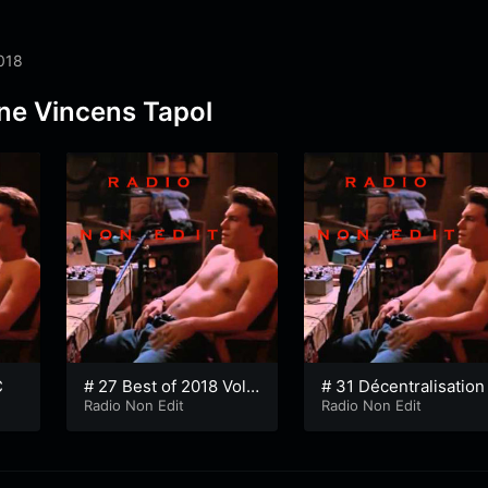
2018
ine Vincens Tapol
C
# 27 Best of 2018 Vol.
# 31 Décentralisation
2
Radio Non Edit
Radio Non Edit