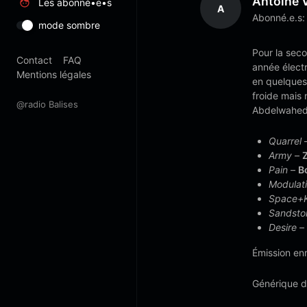
Antoine 
Les abonné•e•s
A
Abonné.e.s:
mode sombre
Pour la seco
Contact
FAQ
année électr
Mentions légales
en quelques
froide mais
@radio Balises
Abdelwahed 
Quarrel
Army
–
Pain
–
B
Modulat
Space+
Sandsto
Desire
–
Émission enr
Générique de