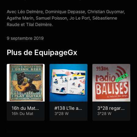
Avec Léo Delmère, Dominique Depasse, Christian Guyomar,
Agathe
Marin, Samuel Poisson, Jo Le Port, Sébastienne
Raude et Tilal Delmère.
9 septembre 2019
Plus de EquipageGx
16h du Mat
#138 L’île au
3°28 regard
Miaou
16h Du Mat
x vélos
3°28 W
vers l’autre
3°28 W
30 09 23