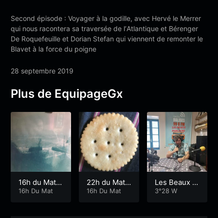
Second épisode : Voyager à la godille, avec Hervé le Merrer
qui nous racontera sa traversée de lʼAtlantique et Bérenger
De Roquefeuille et Dorian Stefan qui viennent de remonter le
Blavet à la force du poigne
28 septembre 2019
Plus de EquipageGx
16h du Mat
22h du Mat
Les Beaux P
Un équipage
16h Du Mat
Gallettas
16h Du Mat
arleurs
3°28 W
du continent