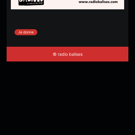
Je donne
© radio balises