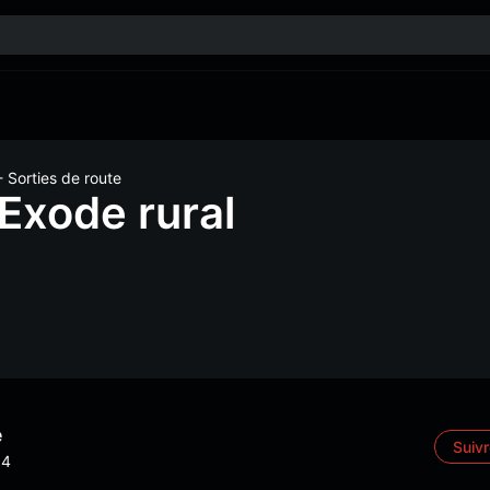
- Sorties de route
 Exode rural
e
Suiv
4