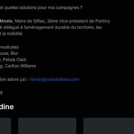
 et quelles solutions pour nos campagnes ?
 Moelo
, Maire de Silfiac, 2ème Vice-président de Pontivy
délégué à l’aménagement durable du territoire, les
t la mobilité
musicales
ouse,
Blur
e
, Petula Clark
ng
, Carlton Williams
(on adore ça) :
ribines@radiobalises.com
19
dine