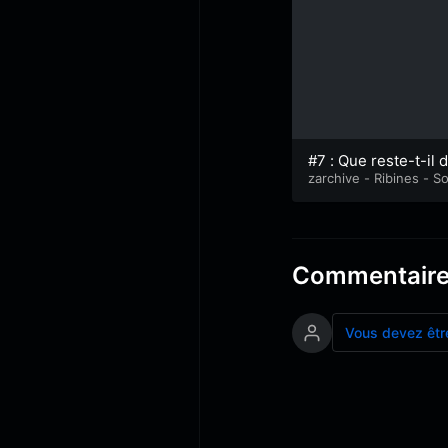
#7 : Que reste-t-il 
Maria Montessori ?
zarchive - Ribines - So
es de route
Commentair
Vous devez êtr