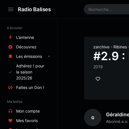
Radio Balises
à écouter
L’antenne
Découvrez
zarchive - Ribines 
#2.9 :
Les émissions
Adhérez ! pour
2019
la saison
2025/26
Faites un Don !
Ma balise
Mon compte
Géraldin
G
Mes favoris
Abonné.e.s: