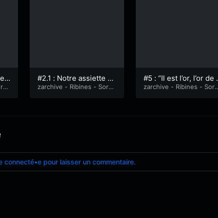
de
#2.1 : Notre assiette 2
#5 : “Il est l’or, l’or de 
rti
018
zarchive - Ribines - Sorti
e réveiller”
zarchive - Ribines - Sort
es de route
es de route
e
e connecté•e pour laisser un commentaire.