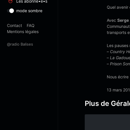
Les abonné•e•s
Quel avenir
mode sombre
Avec
Serge
Contact
FAQ
Communauté 
Mentions légales
transports e
@radio Balises
Les pauses 
–
Country H
–
La Gadou
–
Prison So
Nous écrire 
13 mars 20
Plus de Géral