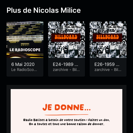
Plus de Nicolas Milice
6 Mai 2020
E24-1989 Vo
E26-1959 Vo
Le RadioScop
lume 3
zarchive - Billb
lume 1
zarchive - Billb
e
oard
oard