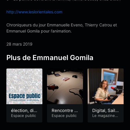
http://www.leslorientales.com
Chroniqueurs du jour Emmanuelle Eveno, Thierry Catrou et
Emmanuel Gomila pour l’animation.
28 mars 2019
Plus de Emmanuel Gomila
élection, dis
Rencontre U
Digital, Saili
solution, éle
Espace public
DB / LFI
Espace public
z, viager et
Le magazine d
e l'économie e
ction
Belem
t l'emploi