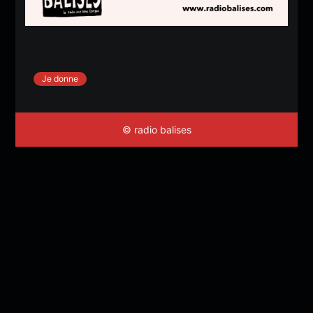
Je donne
© radio balises