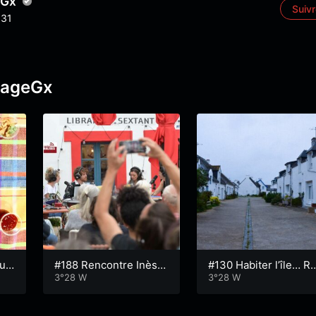
eGx
Suiv
31
6
pageGx
ur
#188 Rencontre Inès L
#130 Habiter l’île… R
éraud et Léandre Man
3°28 W
ncontre avec le collec
3°28 W
dard autour du remem
if l’Ardoise Salée d’Ho
brement
uat