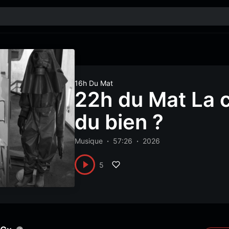
16h Du Mat
22h du Mat La cu
du bien ?
Musique
57:26
2026
5