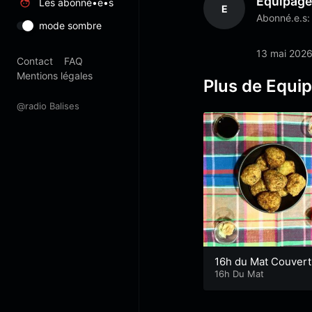
Equipag
Les abonné•e•s
E
Abonné.e.s:
mode sombre
13 mai 202
Contact
FAQ
Mentions légales
Plus de Equi
@radio Balises
16h du Mat Couvert
es et falafels
16h Du Mat