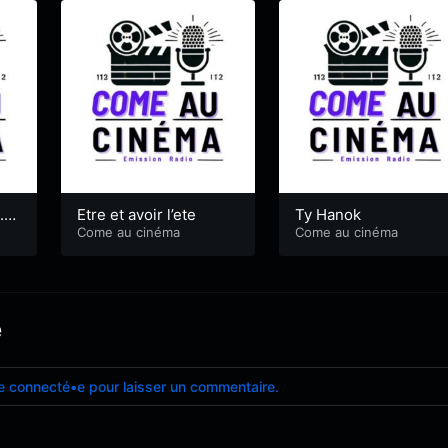
.0
Etre et avoir l’ete
Ty Hanok
Come au cinéma
Come au cinéma
e
e connecté•e pour laisser un commentaire.