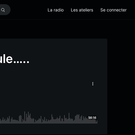
La radio
Les ateliers
Se connecter
le…..
56:16