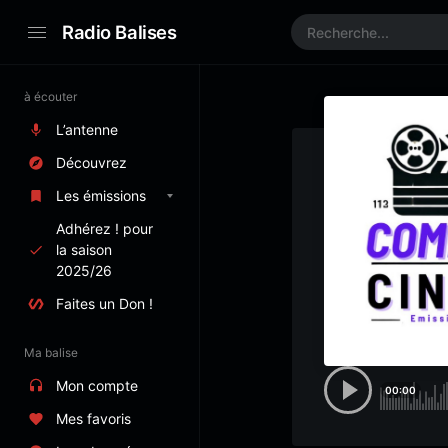
Radio Balises
à écouter
L’antenne
Découvrez
Les émissions
Adhérez ! pour
la saison
2025/26
Faites un Don !
Ma balise
Mon compte
00:00
Mes favoris