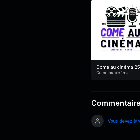
Come au cinéma 25
9.2024
Come au cinéma
Commentair
Vous devez êtr