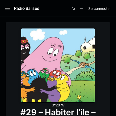
Radio Balises
Se connecter
⋯
3°28 W
#29 – Habiter l’ile –