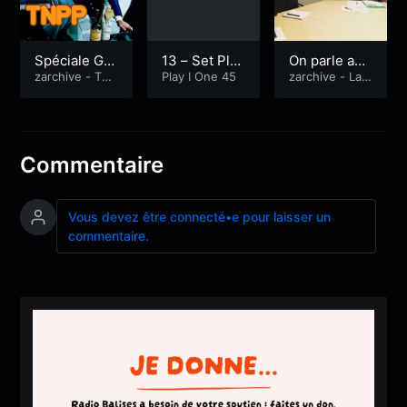
Spéciale Gro
13 – Set Play
On parle agri
ix
zarchive - Tou
ione45 80’s.
Play I One 45
culture et éc
zarchive - La
t n'est pas per
Quotidienne
&
onomie avec
du
Espace public
M. Douard et
M. Le Nay
Commentaire
Vous devez être connecté•e pour laisser un
commentaire.