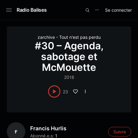
Radio Balises
Se connecter
⋯
zarchive - Tout n'est pas perdu
#30 – Agenda,
sabotage et
McMouette
2018
23
Francis Hurlis
F
Suivre
Abonné.e.s:
1