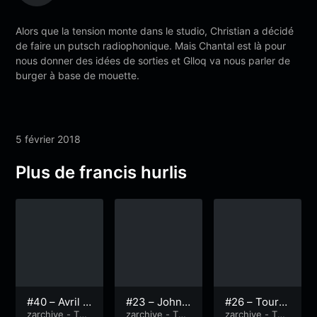
Alors que la tension monte dans le studio, Christian a décidé
de faire un putsch radiophonique. Mais Chantal est là pour
nous donner des idées de sorties et Glloq va nous parler de
burger à base de mouette.
5 février 2018
Plus de francis hurlis
#40 – Avril e
#23 – Johnn
#26 – Tour d
n zic, des m
zarchive - Tou
y, Jhonny et
zarchive - Tou
u monde, pe
zarchive - Tou