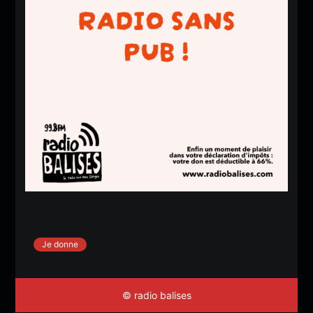
Je donne
© radio balises