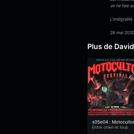
Je ne fais 
L’intégralité 
28 mai 202
Plus de Davi
s05e04 : Motoculto
022 live report 3/5 
Entre chien et loup
étissages métalliqu