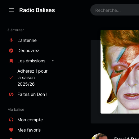
Radio Balises
à écouter
L’antenne
Découvrez
Les émissions
Adhérez ! pour
la saison
2025/26
Faites un Don !
Ma balise
Mon compte
Mes favoris