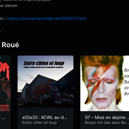
que danser
ici :
https://www.lacoccinelle.net/302979.html
0
d Roué
r 2
s02e20 : ACWL au-del
07 – Mise en abyme (
: m
à des frontières music
Entre chien et loup
uite)
Bosse ton bac avec Bow
e
es
ales