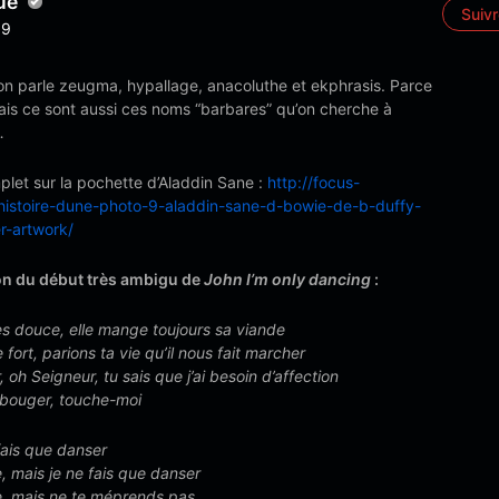
ué
Suiv
9
 on parle zeugma, hypallage, anacoluthe et ekphrasis. Parce
ais ce sont aussi ces noms “barbares” qu’on cherche à
…
mplet sur la pochette d’Aladdin Sane :
http://focus-
/histoire-dune-photo-9-aladdin-sane-d-bowie-de-b-duffy-
r-artwork/
on du début très ambigu de
John I’m only dancing
:
ès douce, elle mange toujours sa viande
fort, parions ta vie qu’il nous fait marcher
 oh Seigneur, tu sais que j’ai besoin d’affection
 bouger, touche-moi
fais que danser
e, mais je ne fais que danser
me, mais ne te méprends pas