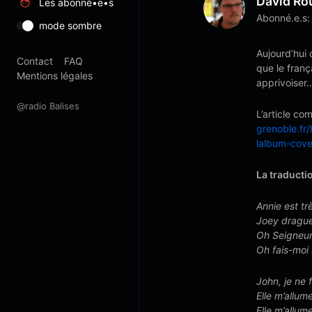
David Ro
Les abonné•e•s
Abonné.e.s:
mode sombre
Aujourd’hui
Contact
FAQ
que le franç
Mentions légales
apprivoiser
@radio Balises
L’article co
grenoble.fr
lalbum-cove
La traducti
Annie est tr
Joey drague 
Oh Seigneur,
Oh fais-moi
John, je ne 
Elle m’allum
Elle m’allu