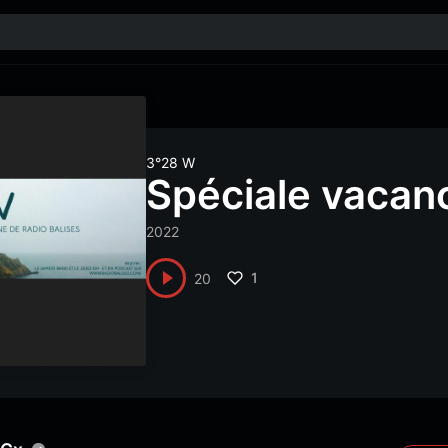
3°28 W
Spéciale vacanc
2022
1
20