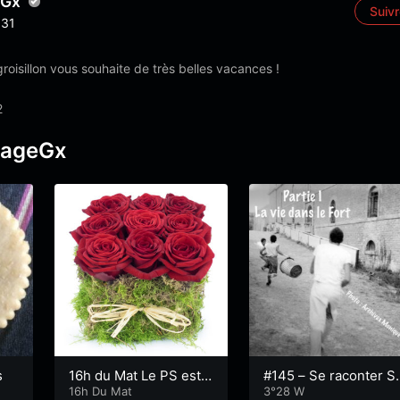
eGx
Suiv
31
roisillon vous souhaite de très belles vacances !
2
pageGx
s
16h du Mat Le PS est
#145 – Se raconter S
mort
16h Du Mat
rville – épisode 1
3°28 W