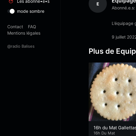
Equipag
Les abonné•e•s
E
Abonné.e.s:
mode sombre
L’équipage g
Contact
FAQ
Mentions légales
9 juillet 202
@radio Balises
Plus de Equi
16h du Mat Galletta
16h Du Mat