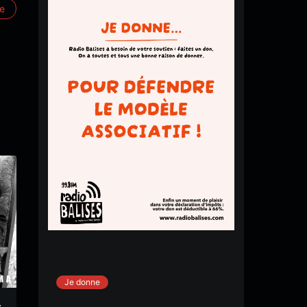
re
Je donne
W
#38 – Florilège bis
#40 – Avril en zic, des