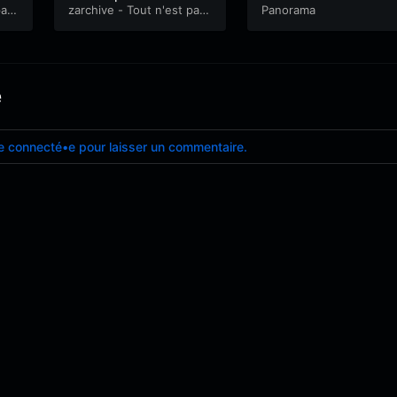
pas
fin, peau de requin & c
zarchive - Tout n'est pas
hite
Panorama
perdu
hansonnettes
e
e connecté•e pour laisser un commentaire.