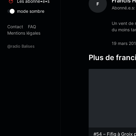
Francis H
Les abonné•e•s
F
Abonné.e.s:
mode sombre
Un vent de r
Contact
FAQ
du moins tan
Mentions légales
19 mars 20
@radio Balises
Plus de franci
#54 – Fifig à Groix 