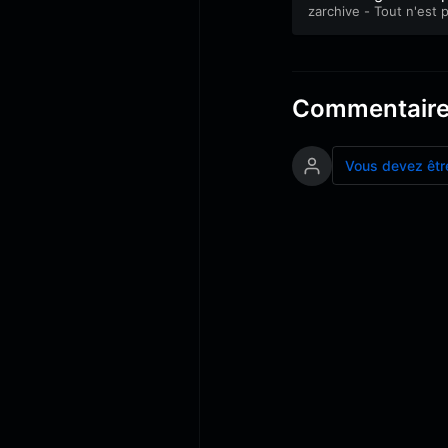
tie 1
zarchive - Tout n'est 
perdu
Commentair
Vous devez êtr