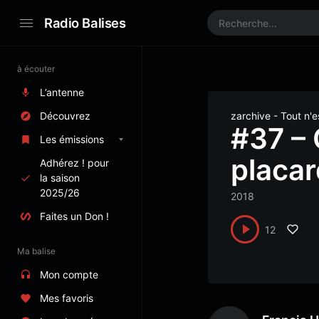
Radio Balises
à écouter
L’antenne
Découvrez
zarchive - Tout n'
#37 – 
Les émissions
placar
Adhérez ! pour
la saison
2025/26
2018
Faites un Don !
12
Ma balise
Mon compte
Mes favoris