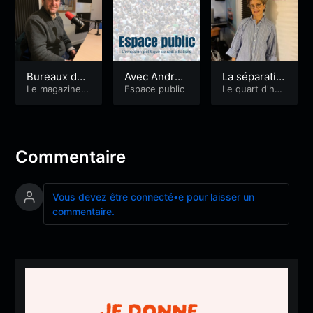
Bureaux du
Avec André
La séparatio
coeur, l’imm
Le magazine d
Hartereau m
Espace public
n avec Maitr
Le quart d'heu
e l'économie e
re du Droit
obilier neuf,
aire d’Henne
e Sophie Re
t l'emploi
l’ambiance a
bont
nouf
u travail et
l’Abeille Flan
Commentaire
dre
Vous devez être connecté•e pour laisser un
commentaire.