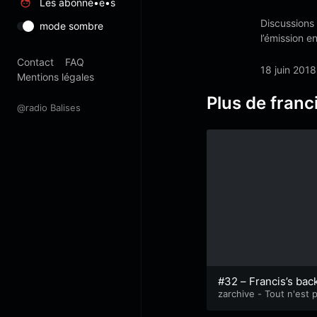
Les abonné•e•s
Discussions 
mode sombre
l’émission 
Contact
FAQ
18 juin 2018
Mentions légales
Plus de franci
@radio Balises
#32 – Francis’s bac
zarchive - Tout n'est 
perdu