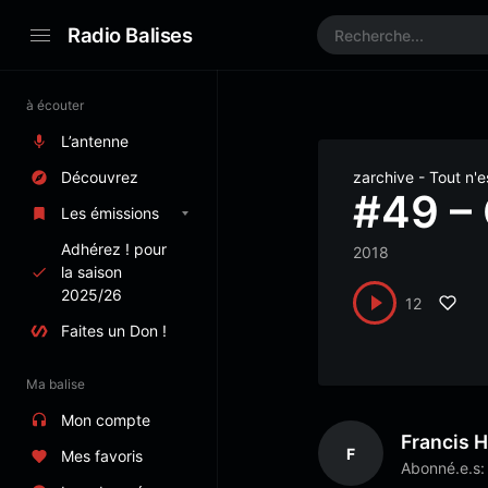
Radio Balises
à écouter
L’antenne
Découvrez
zarchive - Tout n'
#49 – 
Les émissions
Adhérez ! pour
2018
la saison
2025/26
12
Faites un Don !
Ma balise
Mon compte
Francis H
F
Mes favoris
Abonné.e.s: