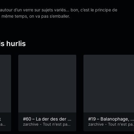
autour d’un verre sur sujets variés… bon, c’est le principe de
en même temps, on va pas s’emballer.
s hurlis
k
#60 – La der des der –
#19 – Balanophage, h
pas
partie 1
zarchive - Tout n'est pas
roscope et luminaire
zarchive - Tout n'est pa
perdu
perdu