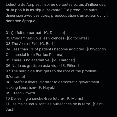
L’électro de Aārp est inspirée de toutes sortes d’influences,
du la pop à la musique “savante”. Elle prend une autre
dimension avec ces titres, préoccupation d’un auteur qui vit
dans son époque.
01 Ça fuit de partout- [G. Deleuze]
02 Condamnez-vous les violences- [Éditocrates]
03 The Axis of Evil- [G. Bush]
04 Less than 1% of patients become addicted- [Oxycontin
Commercial from Purdue Pharma]
05 There is no alternative- [M. Thatcher]
06 Nada es gratis en esta vida- [S. Piñera]
07 The herbicide that gets to the root of the problem-
[Monsanto]
08 I prefer a liberal dictator to democratic government
lacking liberalism- [F. Hayek]
09 Green Growth
10 Delivering a smoke-free future- [P. Morris]
11 Les malheureux sont les puissances de la terre- [Saint-
Just]