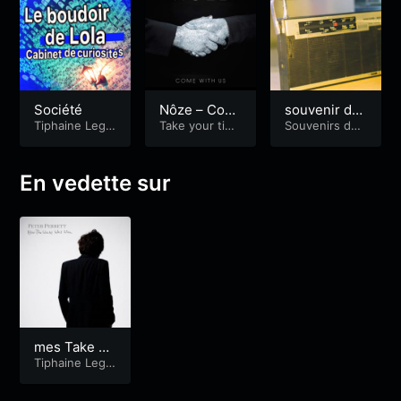
Société
Nôze – Com
souvenir de
Tiphaine Lego
e with us (20
Take your tim
Radio 18 # F
Souvenirs de r
upil
e...
adio
15) TYT
reddy évoqu
e Christoph
e Brault
En vedette sur
mes Take Yo
ur Time
Tiphaine Lego
upil