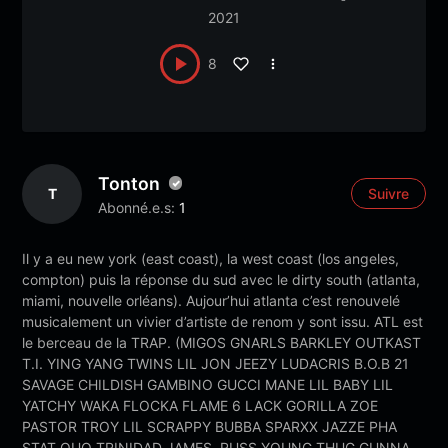
2021
8
Tonton
T
Suivre
Abonné.e.s:
1
Il y a eu new york (east coast), la west coast (los angeles,
compton) puis la réponse du sud avec le dirty south (atlanta,
miami, nouvelle orléans). Aujour’hui atlanta c’est renouvelé
musicalement un vivier d’artiste de renom y sont issu. ATL est
le berceau de la TRAP. (MIGOS GNARLS BARKLEY OUTKAST
T.I. YING YANG TWINS LIL JON JEEZY LUDACRIS B.O.B 21
SAVAGE CHILDISH GAMBINO GUCCI MANE LIL BABY LIL
YATCHY WAKA FLOCKA FLAME 6 LACK GORILLA ZOE
PASTOR TROY LIL SCRAPPY BUBBA SPARXX JAZZE PHA
STAT QUO TRINIDAD JAMES RUSS YOUNG THUG GUNNA