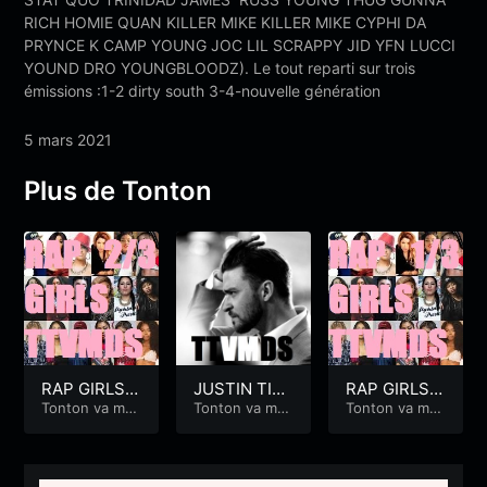
RICH HOMIE QUAN KILLER MIKE KILLER MIKE CYPHI DA
PRYNCE K CAMP YOUNG JOC LIL SCRAPPY JID YFN LUCCI
YOUND DRO YOUNGBLOODZ). Le tout reparti sur trois
émissions :1-2 dirty south 3-4-nouvelle génération
5 mars 2021
Plus de Tonton
RAP GIRLS
JUSTIN TIM
RAP GIRLS
2/3
Tonton va met
BERLAKE
Tonton va met
1/3
Tonton va met
tre du son
tre du son
tre du son