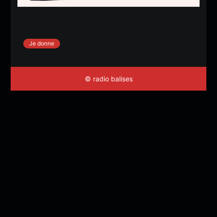
Je donne
© radio balises