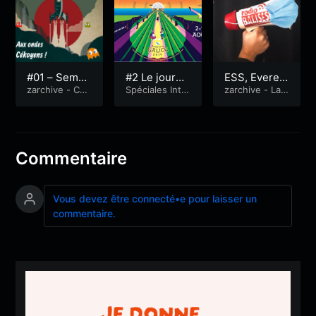
#01 – Semai
#2 Le journa
ESS, Everest
ne du 25 fév
zarchive - Cék
l de l’intercel
Spéciales Inte
et Lorient
zarchive - La
oistinfo
rceltique
Quotidienne
rier 2019
tique 2019
Commentaire
Vous devez être connecté•e pour laisser un
commentaire.