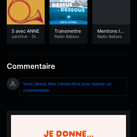
5 avec ANNE
Transmettre
Mentions lé
zarchive - Dire
Radio Balises
gales
Radio Balises
le corps
Commentaire
Vous devez être connecté•e pour laisser un
commentaire.