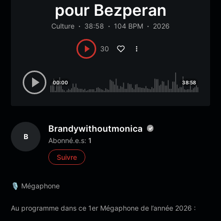
pour Bezperan
Culture
38:58
104 BPM
2026
30
00:00
38:58
Brandywithoutmonica
B
Abonné.e.s:
1
Suivre
🎙 Mégaphone
Au programme dans ce 1er Mégaphone de l’année 2026 :