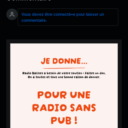
Vous devez être connecté•e pour laisser un
commentaire.