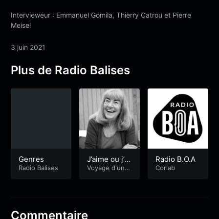
Intervieweur : Emmanuel Gomila, Thierry Catrou et Pierre
Meisel
3 juin 2021
Plus de Radio Balises
Genres
J’aime ou j’ai
Radio B.O.A
Radio Balises
me pas
Voyage d'une
Corlab
femme en pay
s d'hommes
Commentaire