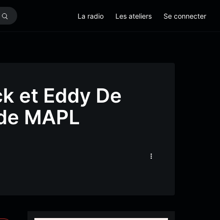
La radio
Les ateliers
Se connecter
k et Eddy De
e de MAPL