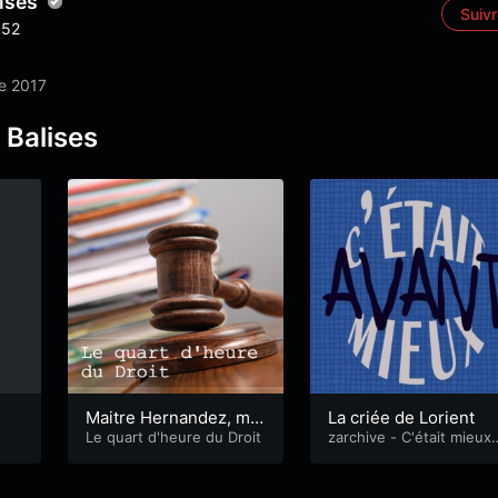
ises
Suiv
52
e 2017
 Balises
Maitre Hernandez, mai
La criée de Lorient
s à quoi sert un avocat
Le quart d'heure du Droit
zarchive - C'était mieux 
vant
?