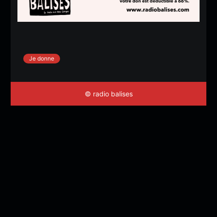
Je donne
© radio balises