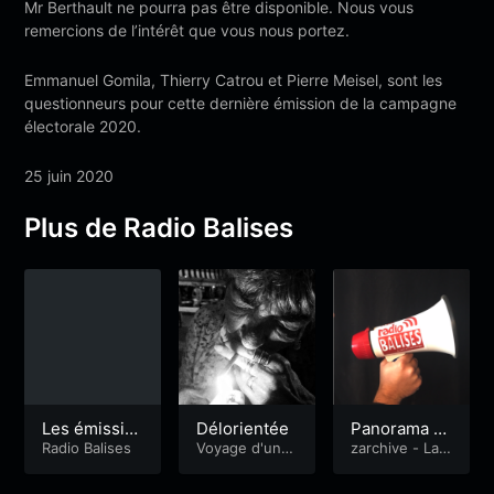
Mr Berthault ne pourra pas être disponible. Nous vous
remercions de l’intérêt que vous nous portez.
Emmanuel Gomila, Thierry Catrou et Pierre Meisel, sont les
questionneurs pour cette dernière émission de la campagne
électorale 2020.
25 juin 2020
Plus de Radio Balises
Les émissio
Délorientée
Panorama d
ns
Radio Balises
Voyage d'une
e la formatio
zarchive - La
femme en pay
Quotidienne
n sur le pays
s d'hommes
de Lorient