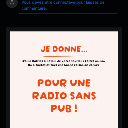
Vous devez être connecté•e pour laisser un
commentaire.