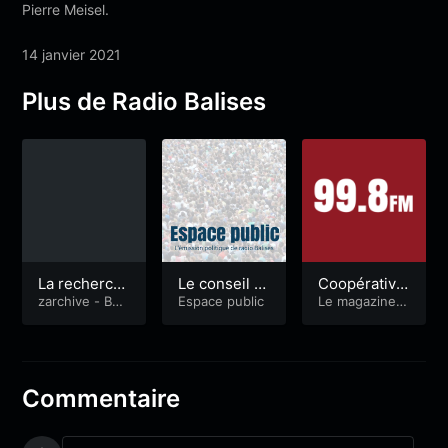
Pierre Meisel.
14 janvier 2021
Plus de Radio Balises
La recherch
Le conseil d
Coopérative,
e d’emploi s
zarchive - Bali
e développe
Espace public
indépendan
Le magazine d
se numérique
e l'économie e
ur internet
ment avec L
ce et Minitel
t l'emploi
ysiane Méta
yer-Noël
Commentaire