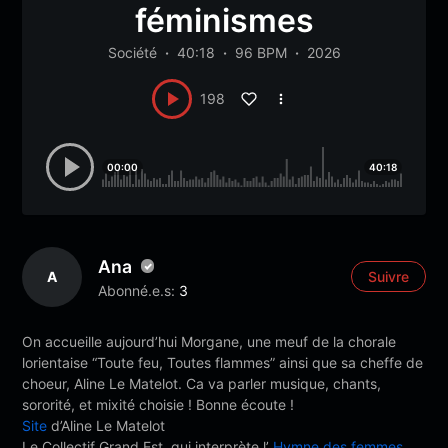
féminismes
Société
40:18
96 BPM
2026
198
00:00
40:18
Ana
A
Suivre
Abonné.e.s:
3
On accueille aujourd’hui Morgane, une meuf de la chorale
lorientaise “Toute feu, Toutes flammes” ainsi que sa cheffe de
choeur, Aline Le Matelot. Ca va parler musique, chants,
sororité, et mixité choisie ! Bonne écoute !
Site
d’Aline Le Matelot
Le Collectif Grand Est, qui interprète l’
Hymne des femmes