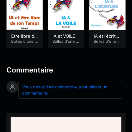
Etre libre de
IA et VOILE
IA et l’écritur
son temps
Bulles d'une a
Bulles d'une a
e
Bulles d'une a
gitée
gitée
gitée
Commentaire
Vous devez être connecté•e pour laisser un
commentaire.