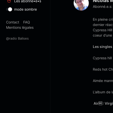
Nicolas M
Les abonné•e•s
Abonné.e.s:
mode sombre
En pleine cr
Contact
FAQ
dernier réac
Mentions légales
Cypress Hil
coeur d’une 
@radio Balises
Les singles
Cypress hill
Reds hot Chi
Aimée mann
L’album de 
Air : Virg