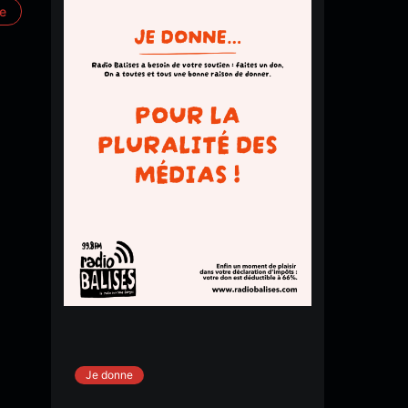
re
Je donne