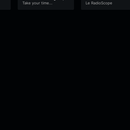
stry (1971)
Take your time...
Le RadioScope