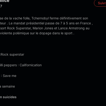
ilice
Suiv
7
ise de la vache folle, Tchernobyl ferme définitivement son
teur . Le mandat présidentiel passe de 7 à 5 ans en France ,
l sort Rock Superstar, Marion Jones et Lance Armstrong au
violente polémique sur le dopage dans le sport .
 :Rock superstar
lli peppers : Californication
 : Save me
la semaine
in suicides