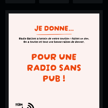
oard
oard
oard