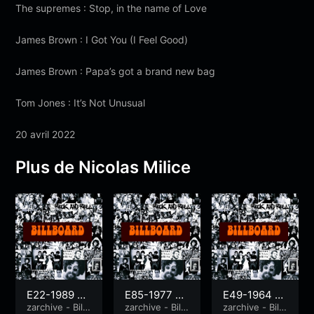
The supremes : Stop, in the name of Love
James Brown : I Got You (I Feel Good)
James Brown : Papa’s got a brand new bag
Tom Jones : It’s Not Unusual
20 avril 2022
Plus de Nicolas Milice
E22-1989 Vo
E85-1977 Vo
E49-1964 V
lume 1
zarchive - Billb
lume 3
zarchive - Billb
olume 4
zarchive - Billb