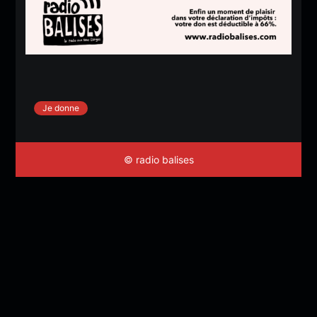
Je donne
© radio balises