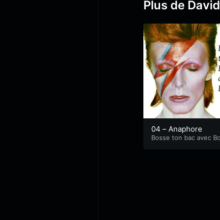
Plus de Davi
04 – Anaphore
Bosse ton bac avec B
e