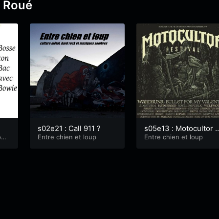
d Roué
s02e21 : Call 911 ?
s05e13 : Motocultor 
owi
Entre chien et loup
023, les têtes d’affich
Entre chien et loup