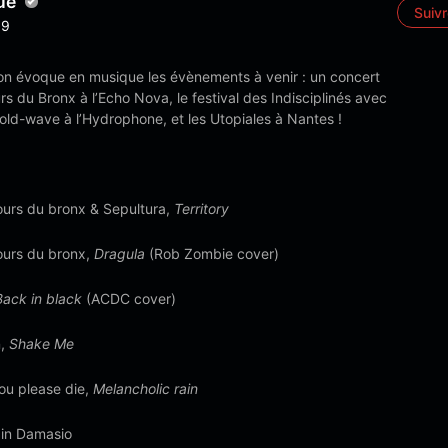
ué
Suiv
9
 on évoque en musique les évènements à venir : un concert
 du Bronx à l’Echo Nova, le festival des Indisciplinés avec
old-wave à l’Hydrophone, et les Utopiales à Nantes !
urs du bronx & Sepultura,
Territory
urs du bronx,
Dragula
(Rob Zombie cover)
Back in black
(ACDC cover)
n,
Shake Me
ou please die,
Melancholic rain
ain Damasio