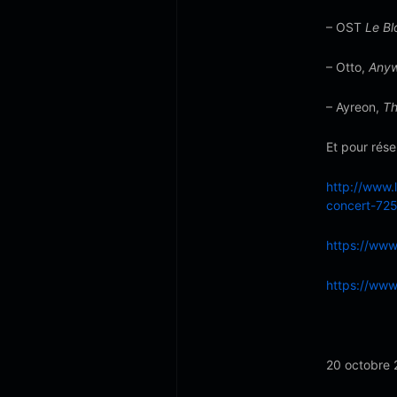
– OST
Le Bl
– Otto,
Any
– Ayreon,
Th
Et pour réser
http://www.
concert-725
https://www
https://www
20 octobre 