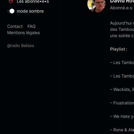
David Ro
Les abonné•e•s
Abonné.e.s:
mode sombre
Aujourd’hui
Contact
FAQ
des Tambours
Mentions légales
une soirée c
@radio Balises
Playlist :
– Les Tambo
– Les Tambo
– Wackids,
– Frustratio
– We Hate y
– Rone & Al