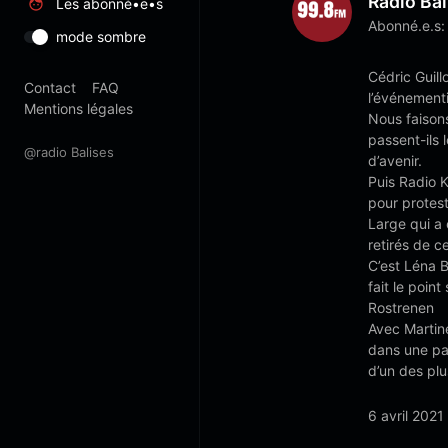
Radio Bal
Les abonné•e•s
Abonné.e.s:
mode sombre
Cédric Guill
Contact
FAQ
l’événementi
Mentions légales
Nous faisons
passent-ils 
@radio Balises
d’avenir.
Puis Radio K
pour protest
Large qui a 
retirés de c
C’est Léna 
fait le point
Rostrenen
Avec Martine
dans une part
d’un des plu
6 avril 2021