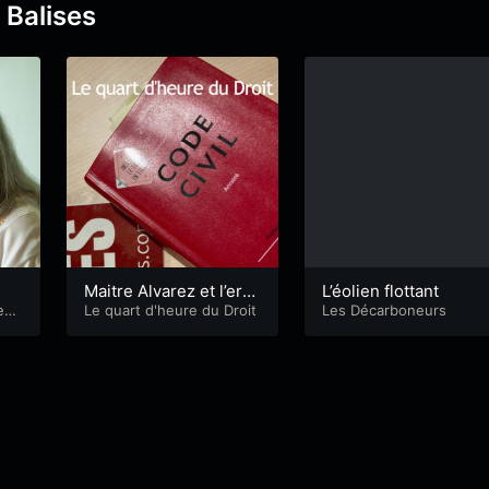
 Balises
Maitre Alvarez et l’erre
L’éolien flottant
en
ur de justice
Le quart d'heure du Droit
Les Décarboneurs