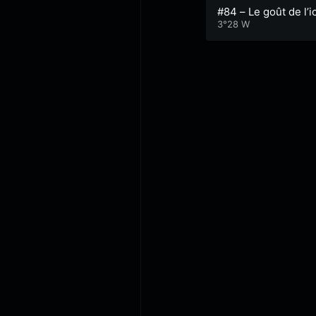
#84 – Le goût de l’i
ographie
3°28 W