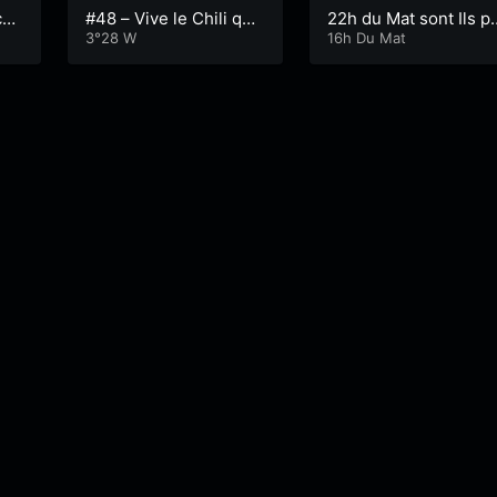
con
#48 – Vive le Chili qui
22h du Mat sont Ils p
nous fait croire à dem
3°28 W
mi nous ?
16h Du Mat
ain….