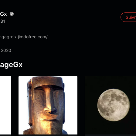
eGx
Suiv
31
ongagroix.jimdofree.com/
 2020
pageGx