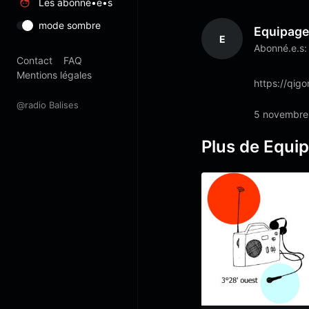
Les abonné•e•s
mode sombre
Equipag
E
Abonné.e.s:
Contact
FAQ
Mentions légales
https://qig
@radio Balises
5 novembre
Plus de Equi