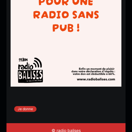
Je donne
© radio balises