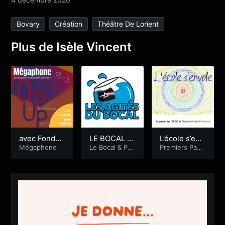
Bovary
Création
Théâtre De Lorient
Plus de Isèle Vincent
avec Fondal
LE BOCAL –
L’école s’env
or et Muriel
Mégaphone
DUPUY MA
Le Bocal
&
Pre
ole #8 – Orni
Premiers Pas
miers Pas Radi
Radiophoniqu
Louette pour
CHAMBRE –
thologue : c
ophoniques
es
POP UP
le 24 avril 2
onter les ois
020
eaux