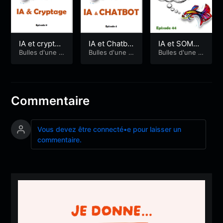
IA et cryptag
IA et Chatbo
IA et SOMM
e
Bulles d'une a
t dans notre
Bulles d'une a
EIL
Bulles d'une a
gitée
gitée
gitée
quotidien
Commentaire
Vous devez être connecté•e pour laisser un
commentaire.