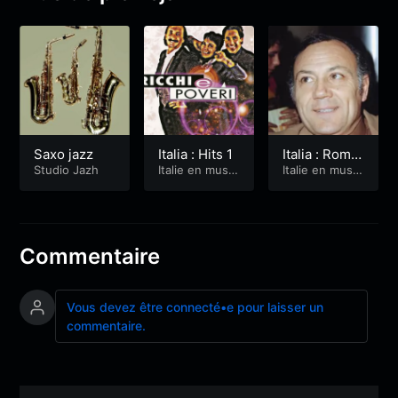
Saxo jazz
Italia : Hits 1
Italia : Rome
Studio Jazh
Italie en musiq
2
Italie en musiq
ue
ue
Commentaire
Vous devez être connecté•e pour laisser un
commentaire.