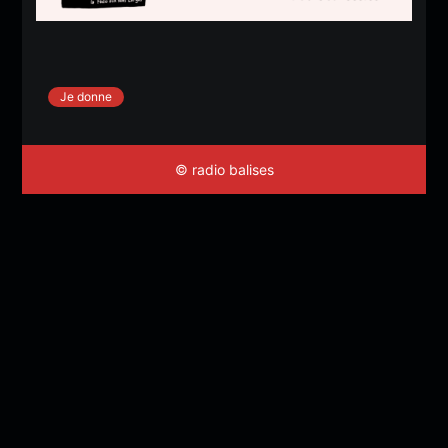
Je donne
© radio balises