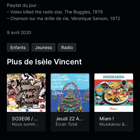
Playlist du jour :
– Video killed the radio star, The Buggles, 1979
– Chanson sur ma drôle de vie, Véronique Sanson, 1972
9 avril 2020
Enfants
Jeuness
Radio
Plus de Isèle Vincent
SO3E06 / SA
Jeudi 22 Ao
Miam !
RAH- Why s
Nous sommes
ût
Écran Total
Musikanou
&
une chanson
Premiers Pas
o serious ?
&
Premiers Pa
Radiophoniqu
s Radiophoniq
es