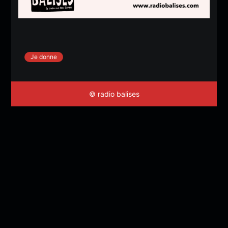
Je donne
© radio balises