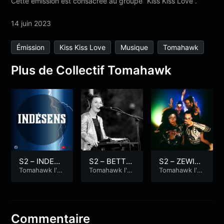
Cette émission est consacrée au groupe “Kiss Kiss Love”.
14 juin 2023
Émission
Kiss Kiss Love
Musique
Tomahawk
Plus de Collectif Tomahawk
S2 – INDESE
S2 – BETTY
S2 – ZEWIT
NS – Tomah
Tomahawk l'é
LOOP – Tom
Tomahawk l'é
CHES – Tom
Tomahawk l'é
mission
mission
mission
awk, l’émissi
ahawk, l’émi
ahawk, l’émi
on
ssion
ssion
Commentaire