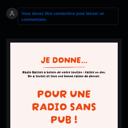
Vous devez être connecté•e pour laisser un
commentaire.