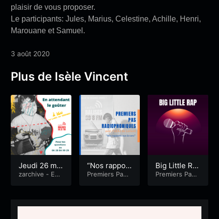
plaisir de vous proposer.
Le participants: Jules, Marius, Celestine, Achille, Henri,
Marouane et Samuel.
3 août 2020
Plus de Isèle Vincent
Jeudi 26 ma
“Nos rapport
Big Little Ra
rs 2020 / Le
zarchive - En
s aux écran
Premiers Pas
p – Episode
Premiers Pas
attendant le g
Radiophoniqu
Radiophoniqu
s jeux vidéo
s” avec l’UE
1
oûter
es
es
s & le triangl
AJ
e des Bermu
des