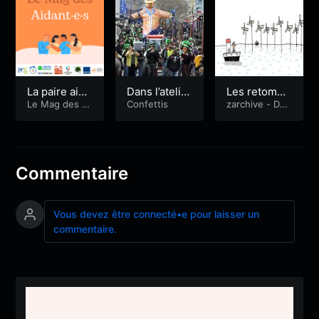
La paire aida
Dans l’atelier
Les retombé
nce en santé
Le Mag des ai
du Polygone
Confettis
es économiq
zarchive - Déb
dant·es
at public : le p
mentale
ues notamm
arc le projet
ent pour not
d'éoliennes fl
re territoire.
ottantes du p
arc Groix-Bell
Commentaire
e Île
Vous devez être connecté•e pour laisser un
commentaire.