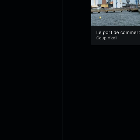
Le port de commer
de Lorient
Coup d'œil