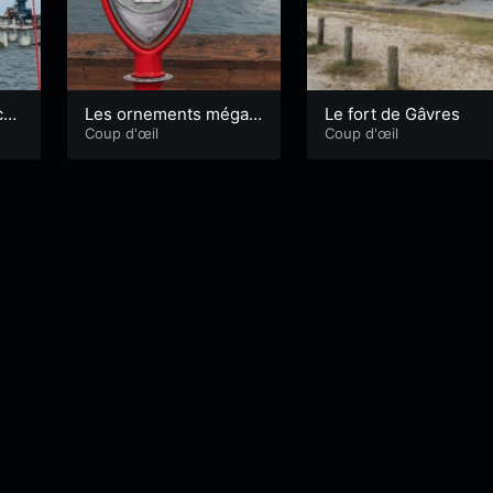
ce
Les ornements mégali
Le fort de Gâvres
thiques
Coup d'œil
Coup d'œil