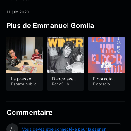
11 juin 2020
Plus de Emmanuel Gomila
La presse lo
Dance avec
Eldoradio #L
cale
Espace public
davidmanum
RockClub
ive
Eldoradio
anueetgwen
n
Commentaire
Vous devez être connecté•e pour laisser un