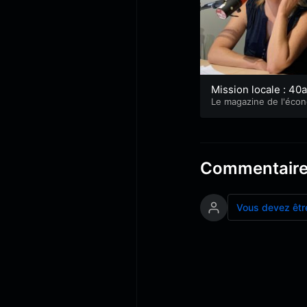
Mission locale : 40a
l’intuition et les bât
Le magazine de l'éco
e et l'emploi
eurs
Commentair
Vous devez êtr