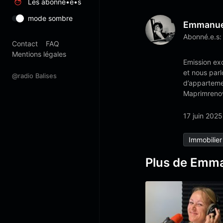
Les abonné•e•s
mode sombre
Emmanue
Abonné.e.s:
Contact
FAQ
Mentions légales
Emission ex
et nous parl
@radio Balises
d’appartemen
Maprimreno
17 juin 2025
Immobilier
Plus de Emm