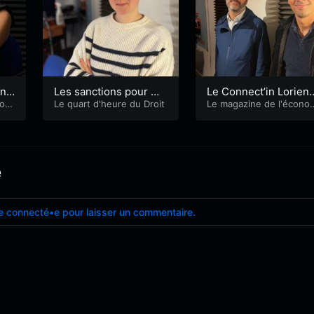
ns,
Les sanctions pour mi
Le Connect’in Lorient
iss
nomi
neur avec Maitre Mari
Le quart d'heure du Droit
avec Arnaud Renteni
Le magazine de l'écono
e et l'emploi
ne Ruiz-Garcia
r et Eliot David
e
e connecté•e pour laisser un commentaire.